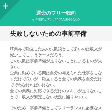
サ
運命のフリー転向
イ
その選択がエンジニア人生を変える
ド
失敗しないための事前準備
バ
ー
IT業界で独立した人の失敗談として多いのは収入が
減少してしまうケースだろう。
この失敗は事前準備が足りないことによるものが大
きい。
企業に勤めている間は自分の与えられた仕事をこな
すだけで良いが、独立すると全ての業務を自分だけ
で行わなければいけない。
全ての業務に対応できるだけのスキルが足りないこ
とで、収入が安定しない状況に陥りやすい。
そのため、事前準備としてフリーランスに必要なス